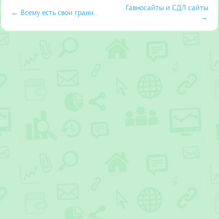
Гавносайты и СДЛ сайты
← Всему есть свои грани…
→