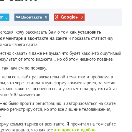
er
Вконтакте
Google+
0
0
0
егодня хочу рассказать Вам о том
как установить
омментарии вконтакте на сайте
и показать статистику
дного своего сайта.
естно сказать я даже не думал что будет какой-то ощутимый
езультат от этого виджета... но об этом немного позднее.
 так начнем по порядку.
 меня есть сайт развлекательной тематики и проблема в
ом, что через стандартную форму комментариев, за месяц
ак мне кажется, особенно если учесть что на других сайтах
 по 5-10 комментов.
ужно было пройти регистрацию и авторизоваться на сайте,
ечно регистрируются, но это все лишние телодвижения,
.
орму комментариев от вконтакте. Я прочитал на том сайте
до меня дошло, что как все
это просто и удобно
.