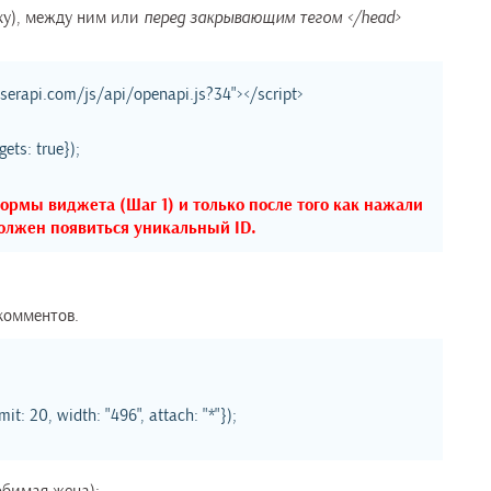
ху), между ним или
перед закрывающим тегом </head>
/userapi.com/js/api/openapi.js?34"></script>
ets: true});
ормы виджета (Шаг 1) и только после того как нажали
должен появиться уникальный ID.
комментов.
: 20, width: "496", attach: "*"});