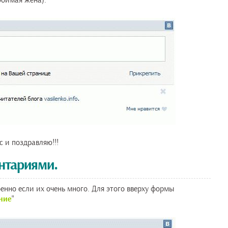
юбимая жена):
с и поздравляю!!!
нтариями.
нно если их очень много. Для этого вверху формы
ние
"