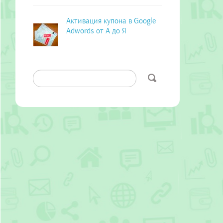
Активация купона в Google
Adwords от А до Я