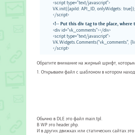
<script type="text/javascript">
VK.init({apiId: API_ID, onlyWidgets: true})
</script>
<!-- Put this div tag to the place, where
<div id="vk_comments"></div>
<script type="text/javascript">
VK.Widgets.Comments("vk_comments", {limit
</script>
Обратите внимание на жирный шрифт, которым
1. Открываем файл с шаблоном в котором нахо
Обычно в DLE это файл main.tpl.
В WP это header.php.
И в других движках или статических сайтах это