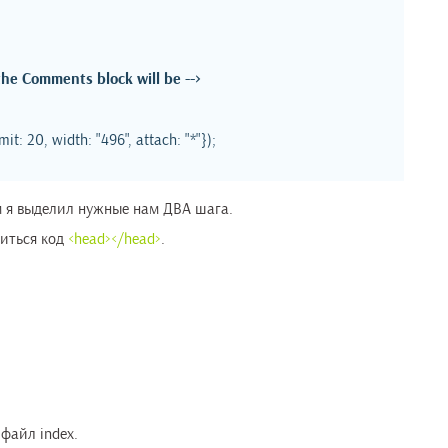
;
 the Comments block will be -->
: 20, width: "496", attach: "*"});
 я выделил нужные нам ДВА шага.
диться код
<head></head>
.
 файл index.