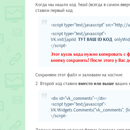
Когда мы нашли код head (всегда в самом ввер
ставим первый код.
<script type="text/javascript" src="http:/
<script type="text/javascript">
VK.init({apiId:
ТУТ ВАШ ID КОД
, onlyWidg
</script>
Этот кусок кода нужно копировать с ф
кнопку сохранить! После этого у Вас 
Сохраняем этот файл и заливаем на хостинг.
2. Второй код ставим
вместо или выше
ваших 
<div id="vk_comments"></div>
<script type="text/javascript">
VK.Widgets.Comments("vk_comments", {limit
</script>