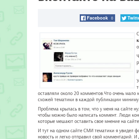
Facebook
Twitt
0
С
к
о
Ч
р
И
У
т
оставляли около 20 комментов.Что очень мало к
схожей тематики в каждой публикации минимум
Проблема крылась в том, что у меня на сайте н
чтобы можно было написать коммент. Люди кон
которые мешают оставить свое мнение на сайте
И тут на одном сайте СМИ тематики я увидел ф
новость и легко отправил свой комментарий. И 