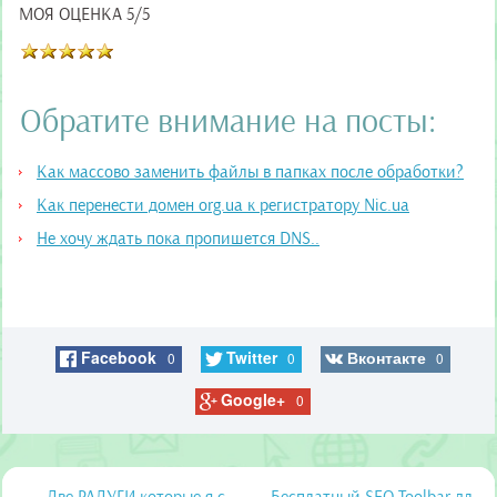
МОЯ ОЦЕНКА 5/5
Обратите внимание на посты:
Как массово заменить файлы в папках после обработки?
Как перенести домен org.ua к регистратору Nic.ua
Не хочу ждать пока пропишется DNS..
Facebook
Twitter
Вконтакте
0
0
0
Google+
0
← Две РАДУГИ которые я с
Бесплатный SEO Toolbar дл