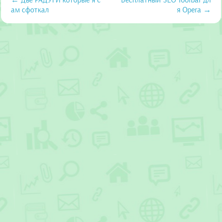
ам сфоткал
я Opera →