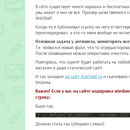
В сети существует много хороших и бесплатных 
увы знают о них не все. Пример качественного
AntiShell.
Когда-то я публиковал ссылку на него в твиттере
проигнорировал, а кто-то меня вообще не чита
Основная задача у антишела, мониторить все
Т.е. появился новый файл, что-то отредактирова
После оповещения можно оперативно очистить с
Повторюсь, что скрипт будет работать на любой c
магазин и даже статический сайт.
И так заходим
на сайт AntiShell.ru
и скачиваем 
textarea.
Важно! Если у вас на сайте кодировка windo
строку:
Было так:
1
// define('AS_CHARSET', 'windows-1251
Должно стать так (убираем слеши):