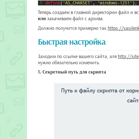
1
define
(
'AS_CHARSET'
,
'windows-1251'
)
;
Теперь создаем в главной директории файл и в
или
закачиваем файл с архива.
Должно получится примерно так
https://vasilen
Быстрая настройка
Заходим по ссылке вашего сайта, аля
http://sit
нужно обязательно изменить.
1. Секретный путь для скрипта