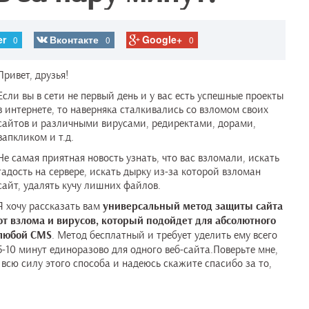
er
Вконтакте
Google+
0
0
0
Привет, друзья!
Если вы в сети не первый день и у вас есть успешные проекты
в интернете, то наверняка сталкивались со взломом своих
сайтов и различными вирусами, редиректами, дорами,
вапкликом и т.д.
Не самая приятная новость узнать, что вас взломали, искать
гадость на сервере, искать дырку из-за которой взломан
сайт, удалять кучу лишних файлов.
Я хочу рассказать вам
универсальный метод защиты сайта
от взлома и вирусов, который подойдет для абсолютного
любой CMS
. Метод бесплатный и требует уделить ему всего
5-10 минут единоразово для одного веб-сайта.
Поверьте мне,
 всю силу этого способа и надеюсь скажите спасибо за то,