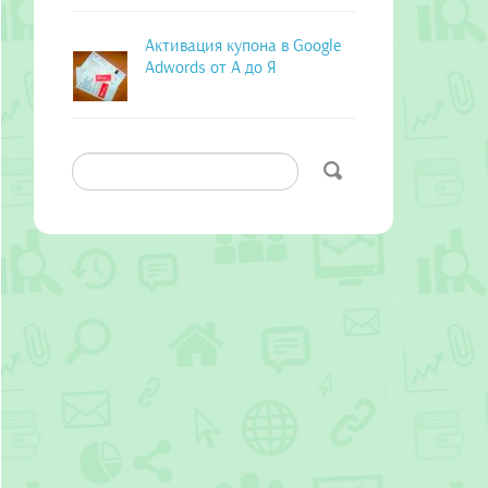
Активация купона в Google
Adwords от А до Я