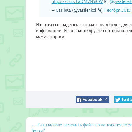
https://t.co/EaDMVN5i0W
RT
@greatebat
— CaHbKa (@vasilenkolife)
1 ноября 2015
На этом все, надеюсь этот материал будет для 
информации. Если знаете другие способы перено
комментариях.
Facebook
Twitt
0
← Как массово заменить файлы в папках после о
ботки?