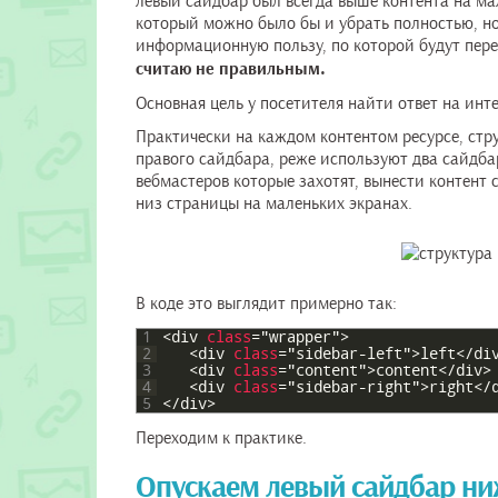
левый сайдбар был всегда выше контента на мал
который можно было бы и убрать полностью, но 
информационную пользу, по которой будут пер
считаю не правильным.
Основная цель у посетителя найти ответ на инт
Практически на каждом контентом ресурсе, стру
правого сайдбара, реже используют два сайдбар
вебмастеров которые захотят, вынести контент 
низ страницы на маленьких экранах.
В коде это выглядит примерно так:
1
<div 
class
="wrapper">
2
 <div
class
="sidebar-left">left</di
3
 <div
class
="content">content</div>
4
 <div
class
="sidebar-right">right</
5
</div>
Переходим к практике.
Опускаем левый сайдбар ни