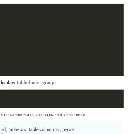
display:
table-footer-group;
{
ожно ознакомиться по ссылке в этом твите:
ell, table-row, table-column, и другие: