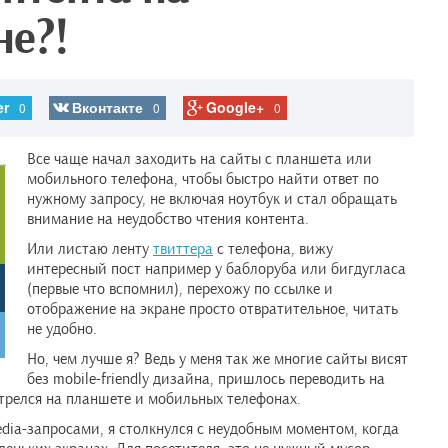
не?!
er
Вконтакте
Google+
0
0
0
Все чаще начал заходить на сайты с планшета или
мобильного телефона, чтобы быстро найти ответ по
нужному запросу, не включая ноутбук и стал обращать
внимание на неудобство чтения контента.
Или листаю ленту
твиттера
с телефона, вижу
интересный пост например у баблоруба или бигдугласа
(первые что вспомнил), перехожу по ссылке и
отображение на экране просто отвратительное, читать
не удобно.
Но, чем лучше я? Ведь у меня так же многие сайты висят
без mobile-friendly дизайна, пришлось переводить на
мотрелся на планшете и мобильных телефонах.
edia-запросами, я столкнулся с неудобным моментом, когда