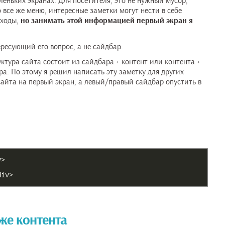
еньких экранах. Для посетителя, это не нужный мусор,
все же меню, интересные заметки могут нести в себе
еходы,
но занимать этой информацией первый экран я
ересующий его вопрос, а не сайдбар.
ктура сайта состоит из сайдбара + контент или контента +
а. По этому я решил написать эту заметку для других
сайта на первый экран, а левый/правый сайдбар опустить в
v>
div>
же контента