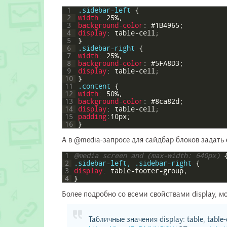
1
.sidebar-left 
{
2
width
:
25%
;
3
background-color
:
#1B4965
;
4
display
:
table-cell
;
5
}
6
.sidebar-right 
{
7
width
:
25%
;
8
background-color
:
#5FA8D3
;
9
display
:
table-cell
;
10
}
11
.content 
{
12
width
:
50%
;
13
background-color
:
#8ca82d
;
14
display
:
table-cell
;
15
padding
:
10px
;
16
}
А в @media-запросе для сайдбар блоков задать
1
@media screen and (max-width: 640px) 
2
.sidebar-left, .sidebar-right 
{
3
display
:
table-footer-group
;
4
}
Более подробно со всеми свойствами display, м
Табличные значения display: table, table-c