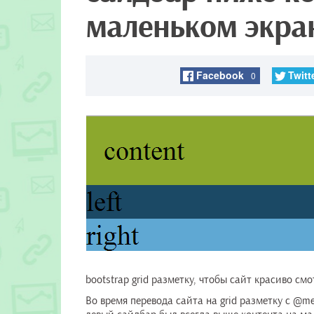
маленьком экра
Facebook
Twitt
0
bootstrap grid разметку, чтобы сайт красиво с
Во время перевода сайта на grid разметку с @m