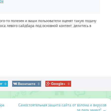
tle
кого-то полезен и ваши пользователи оценят такую подачу
са левого сайдбара под основной контент, делитесь в
er
Вконтакте
Google+
0
0
0
бра
Самостоятельная защита сайта от взлома и вирусов
за пару минут! →