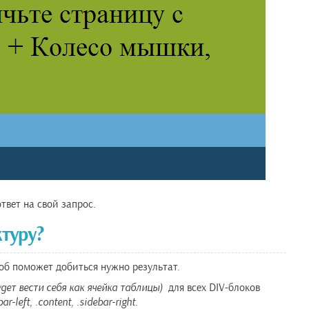
твет на свой запрос.
ктуру?
соб поможет добиться нужно результат.
удет вести себя как ячейка таблицы)
для всех DIV-блоков
bar-left, .content, .sidebar-right.