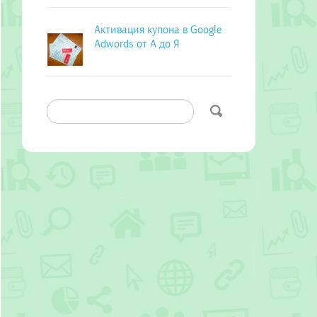
Активация купона в Google
Adwords от А до Я